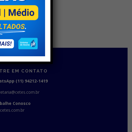
TRE EM CONTATO
tsApp (11) 94212-1419
retaria@cetes.com.br
balhe Conosco
cetes.com.br