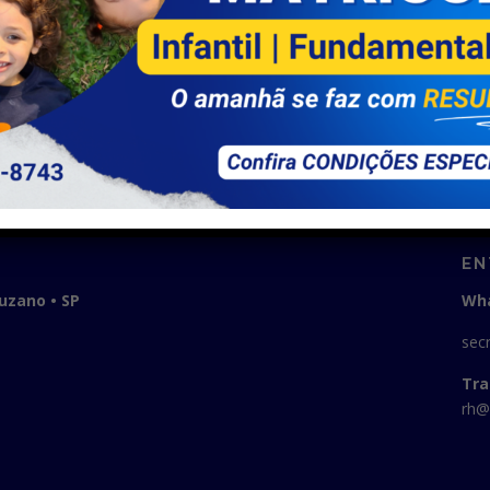
EN
Suzano • SP
Wha
sec
Tra
rh@