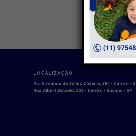
LOCALIZAÇÃO
Av. Armando de Salles Oliveira, 384 • Centro • 
Rua Albert Oswald, 322 • Centro • Suzano • SP