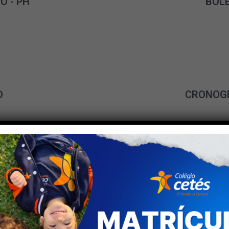
O - PH
BOLE
O
CRONOG
VÊNCIA​