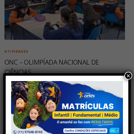
ATIVIDADES
ONC – OLIMPÍADA NACIONAL DE
CIÊNCIAS
×
ONC – OLIMPÍADA NACIONAL DE CIÊNCIAS Hoje nossos alunos do
Ensino Fundamental II e Ensino Médio participaram da 1ª fase da
ONC. A Olimpíada Nacional de Ciências (ONC) integra o Programa
Ciência …