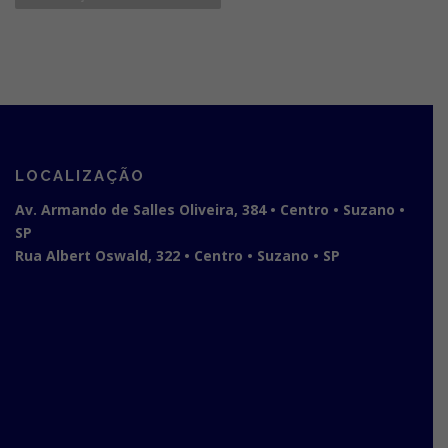
v
e
g
a
ç
ã
o
LOCALIZAÇÃO
p
Av. Armando de Salles Oliveira, 384 • Centro • Suzano •
o
SP
r
Rua Albert Oswald, 322 • Centro • Suzano • SP
p
o
s
t
s