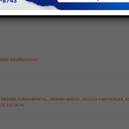
edio
#melhorescola
,
ENSINO FUNDAMENTAL
,
ENSINO MÉDIO
,
ESCOLA PARTICULAR
,
E
ES ESCOLAS