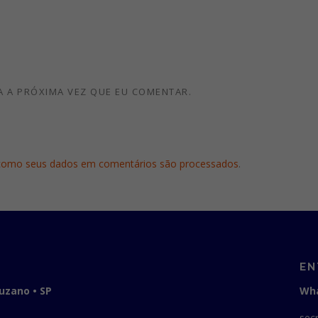
 A PRÓXIMA VEZ QUE EU COMENTAR.
como seus dados em comentários são processados
.
EN
Suzano • SP
Wha
sec