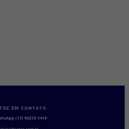
TRE EM CONTATO
tsApp (11) 94212-1419
retaria@cetes.com.br