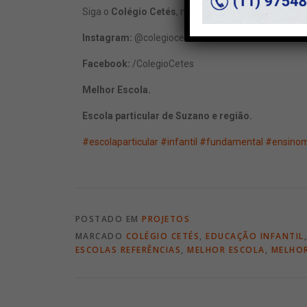
Siga o
Colégio Cetés
, nas redes sociais:
Instagram:
@colegiocetes
Facebook:
/ColegioCetes
Melhor Escola.
Escola particular de Suzano e região.
#escolaparticular
#infantil
#fundamental
#ensinom
POSTADO EM
PROJETOS
MARCADO
COLÉGIO CETÉS
,
EDUCAÇÃO INFANTIL
ESCOLAS REFERÊNCIAS
,
MELHOR ESCOLA
,
MELHOR