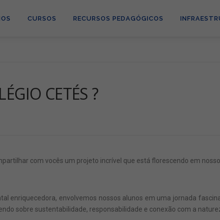
MOS
CURSOS
RECURSOS PEDAGÓGICOS
INFRAEST
LÉGIO CETÉS ?
rtilhar com vocês um projeto incrível que está florescendo em nosso 
al enriquecedora, envolvemos nossos alunos em uma jornada fascinan
dendo sobre sustentabilidade, responsabilidade e conexão com a nature