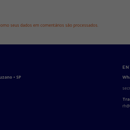
como seus dados em comentários são processados
.
EN
Suzano • SP
Wha
sec
Tra
rh@