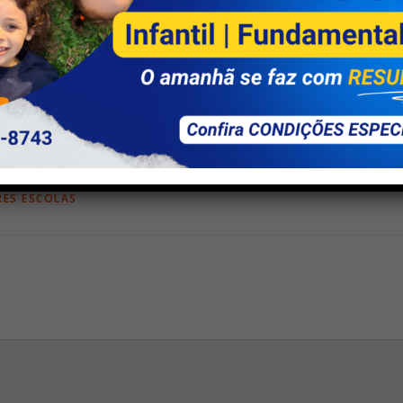
edio
#melhorescola
,
ENSINO FUNDAMENTAL
,
ENSINO MÉDIO
,
ESCOLA PARTICULAR
,
E
ES ESCOLAS