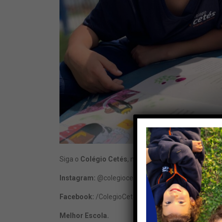
Siga o
Colégio Cetés
, nas redes sociais:
Instagram:
@colegiocetes
Facebook:
/ColegioCetes
Melhor Escola.