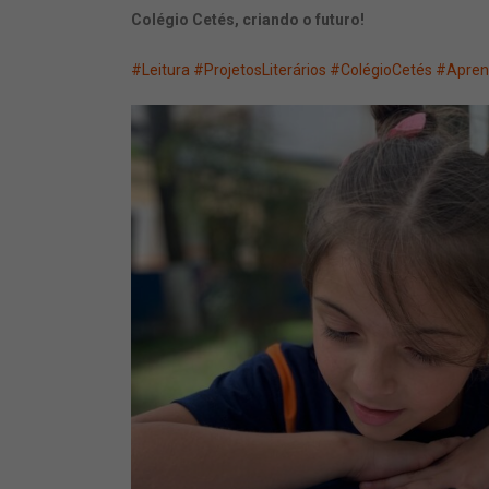
Colégio Cetés, criando o futuro!
#Leitura
#ProjetosLiterários
#ColégioCetés
#Apren