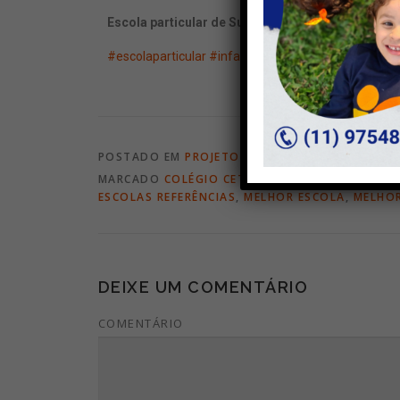
Escola particular de Suzano e região.
#escolaparticular
#infantil
#fundamental
#ensinom
POSTADO EM
PROJETOS
MARCADO
COLÉGIO CETÉS
,
EDUCAÇÃO INFANTIL
ESCOLAS REFERÊNCIAS
,
MELHOR ESCOLA
,
MELHOR
DEIXE UM COMENTÁRIO
COMENTÁRIO