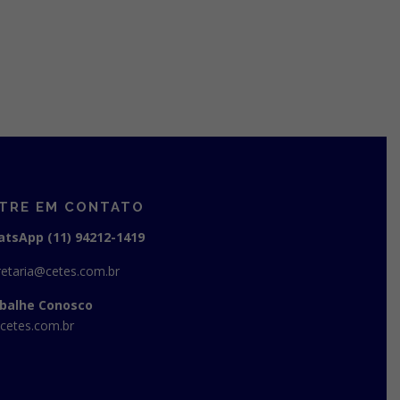
TRE EM CONTATO
tsApp (11) 94212-1419
retaria@cetes.com.br
balhe Conosco
cetes.com.br