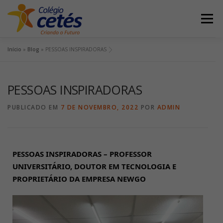
Menu
Início
»
Blog
»
PESSOAS INSPIRADORAS
INÍCIO
QUEM SOMOS
CURSOS
PESSOAS INSPIRADORAS
RECURSOS PEDAGÓGICOS
INFRAESTRUTURA
PUBLICADO EM
7 DE NOVEMBRO, 2022
POR
ADMIN
PROJETOS E EVENTOS
ALUNO/PROFESSOR
PESSOAS INSPIRADORAS – PROFESSOR 
UNIVERSITÁRIO, DOUTOR EM TECNOLOGIA E 
PROPRIETÁRIO DA EMPRESA NEWGO