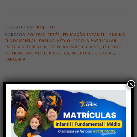
POSTADO EM
PROJETOS
MARCADO
COLÉGIO CETÉS
,
EDUCAÇÃO INFANTIL
,
ENSINO
FUNDAMENTAL
,
ENSINO MÉDIO
,
ESCOLA PARTICULAR
,
ESCOLA REFERÊNCIA
,
ESCOLAS PARTICULARES
,
ESCOLAS
REFERÊNCIAS
,
MELHOR ESCOLA
,
MELHORES ESCOLAS
,
PARCEIRIA
×
DEIXE UM COMENTÁRIO
COMENTÁRIO